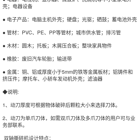
壳；电器设备
● 电子产品：电脑主机外壳；硬盘；光驱；硒鼓；蓄电池外壳
● 管材：PVC、PE、PP等管材；城市供水管；排污管
● 木材：圆木；托板；木屑压合板；整块家具物件
● 橡胶：废旧汽车轮胎；输送带
● 金属：铜、铝或厚度小于5mm的铁等金属板材；铝铸件和
挤压件；摩托车、小轿车发动机外壳；滤油器
◆说明:
1、动刀厚度可根据物体破碎后颗粒大小来选择刀体。
2、动刀为单爪刀体，如需双爪刀体及多爪刀体的用户可与业
务部联系。
双轴撕碎机设计特点：